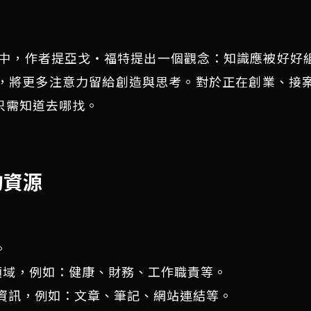
d Brain)中，作者提亞戈・福特提出一個觀念：知識
，將更多注意力留給創造與思考。對於正在創業、接
只需知道去哪找。
的資源
。
的領域，例如：健康、財務、工作職責等。
料或資訊，例如：文章、筆記、網站連結等。