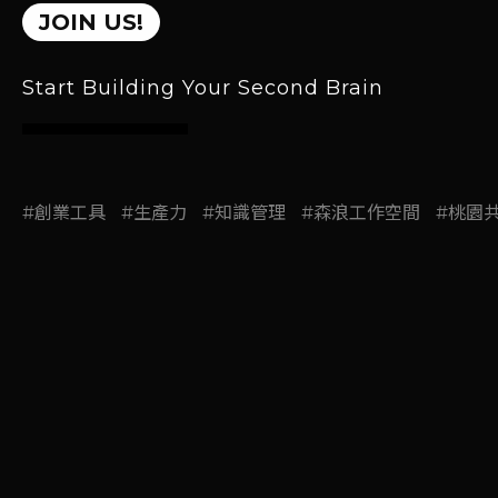
JOIN US!
Start Building Your Second Brain
#桃園辦公室租借#桃園區辦公室租借
#創業工具
#生產力
#知識管理
#森浪工作空間
#桃園